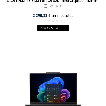
32GB LPDDR5x-8533 | 512GB SSD | Intel Graphics | 5MP IR...
Comparar
2.290,33 €
sin impuestos
AÑADIR AL CARRITO