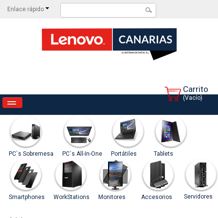
Enlace rápido
Carrito
(Vacío)
INICIO
CATEGORIAS
CONTACTAR
PC`s Sobremesa
PC`s All-In-One
Portátiles
Tablets
PROMOCIONES
Servidores
Smartphones
WorkStations
Monitores
Accesorios
NOVEDADES