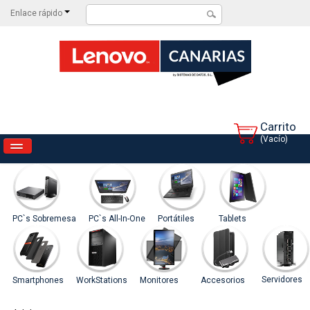
Enlace rápido
Carrito
(Vacío)
INICIO
CATEGORIAS
CONTACTAR
PC`s Sobremesa
PC`s All-In-One
Portátiles
Tablets
PROMOCIONES
Servidores
Smartphones
WorkStations
Monitores
Accesorios
NOVEDADES